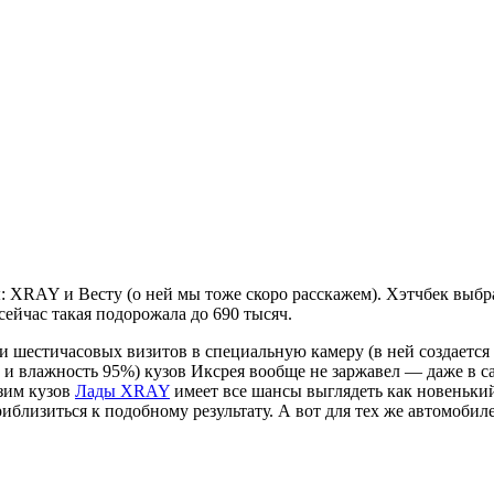
 XRAY и Весту (о ней мы тоже скоро расскажем). Хэтчбек выбр
ейчас такая подорожала до 690 тысяч.
яти шестичасовых визитов в специальную камеру (в ней создаетс
 и влажность 95%) кузов Иксрея вообще не заржавел — даже в са
 зим кузов
Лады XRAY
имеет все шансы выглядеть как новенький
риблизиться к подобному результату. А вот для тех же автомобиле