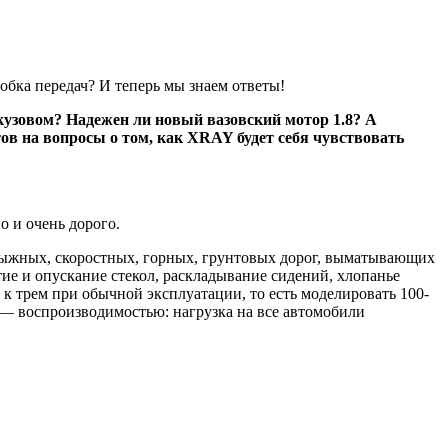
бка передач? И теперь мы знаем ответы!
узовом? Надежен ли новый вазовский мотор 1.8? А
в на вопросы о том, как XRAY будет себя чувствовать
о и очень дорого.
лыжных, скоростных, горных, грунтовых дорог, выматывающих
ие и опускание стекол, раскладывание сидений, хлопанье
к трем при обычной эксплуатации, то есть моделировать 100-
 — воспроизводимостью: нагрузка на все автомобили