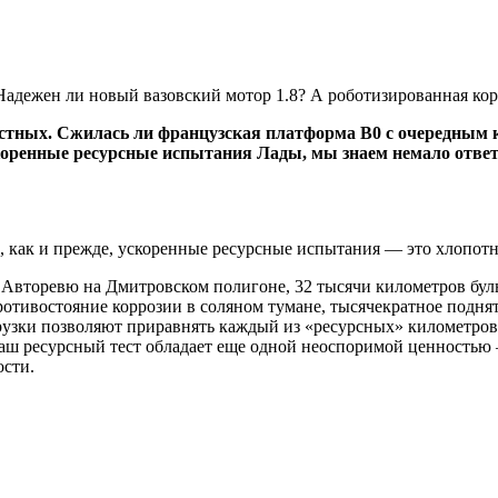
адежен ли новый вазовский мотор 1.8? А роботизированная коро
тных. Сжилась ли французская платформа В0 с очередным к
коренные ресурсные испытания Лады, мы знаем немало ответо
, как и прежде, ускоренные ресурсные испытания — это хлопотн
й Авторевю на Дмитровском полигоне, 32 тысячи километров бу
тивостояние коррозии в соляном тумане, тысячекратное поднят
рузки позволяют приравнять каждый из «ресурсных» километров 
наш ресурсный тест обладает еще одной неоспоримой ценностью
ости.