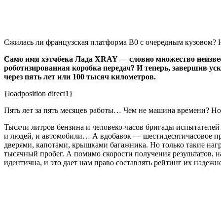
Сжилась ли французская платформа В0 с очередным кузовом? Н
Само имя хэтчбека Лада XRAY — словно множество неизвес
роботизированная коробка передач? И теперь, завершив ус
через пять лет или 100 тысяч километров.
{loadposition direct1}
Пять лет за пять месяцев работы… Чем не машина времени? Но
Тысячи литров бензина и человеко-часов бригады испытателе
и людей, и автомобили… А вдобавок — шестидесятичасовое про
дверями, капотами, крышками багажника. Но только такие наг
тысячный пробег. А помимо скорости получения результатов, 
идентична, и это дает нам право составлять рейтинг их надежн