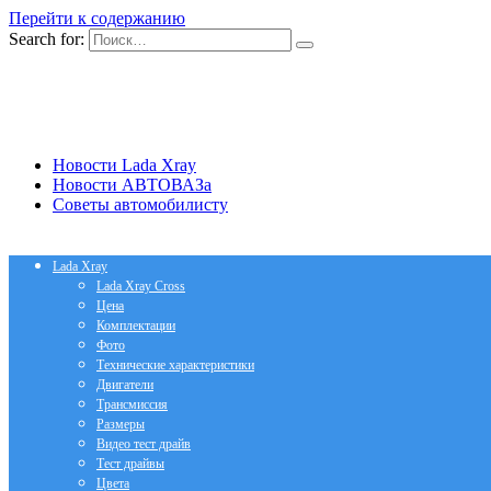
Перейти к содержанию
Search for:
Новости Lada Xray
Новости АВТОВАЗа
Советы автомобилисту
Lada Xray
Lada Xray Cross
Цена
Комплектации
Фото
Технические характеристики
Двигатели
Трансмиссия
Размеры
Видео тест драйв
Тест драйвы
Цвета