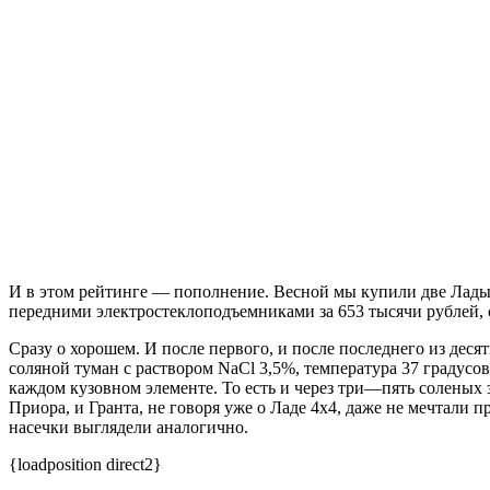
И в этом рейтинге — пополнение. Весной мы купили две Лады:
передними электростеклоподъемниками за 653 тысячи рублей, с
Сразу о хорошем. И после первого, и после последнего из дес
соляной туман с раствором NaCl 3,5%, температура 37 градусов
каждом кузовном элементе. То есть и через три—пять соленых
Приора, и Гранта, не говоря уже о Ладе 4х4, даже не мечтали п
насечки выглядели аналогично.
{loadposition direct2}