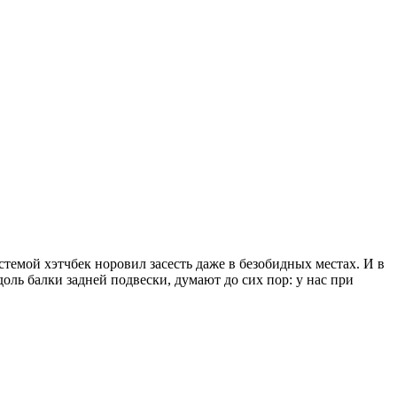
стемой хэтчбек норовил засесть даже в безобидных местах. И в
оль балки задней подвески, думают до сих пор: у нас при