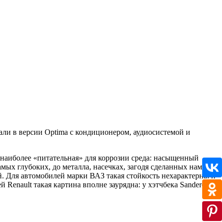
али в версии Optima с кондиционером, аудиосистемой и
я наиболее «питательная» для коррозии среда: насыщенный
мых глубоких, до металла, насечках, загодя сделанных нами на
. Для автомобилей марки ВАЗ такая стойкость нехарактерна: и
й Renault такая картина вполне заурядна: у хэтчбека Sandero