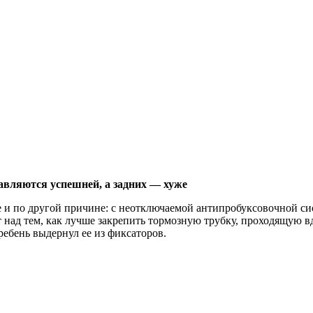
авляются успешней, а задних — хуже
ебе и по другой причине: с неотключаемой антипробуксовочной си
 над тем, как лучше закрепить тормозную трубку, проходящую вд
ебень выдернул ее из фиксаторов.