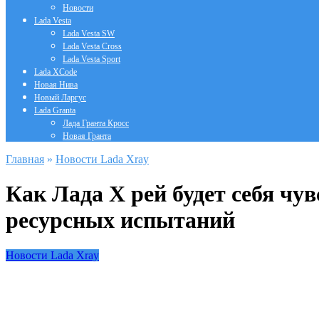
Новости
Lada Vesta
Lada Vesta SW
Lada Vesta Cross
Lada Vesta Sport
Lada XCode
Новая Нива
Новый Ларгус
Lada Granta
Лада Гранта Кросс
Новая Гранта
Главная
»
Новости Lada Xray
Как Лада Х рей будет себя чу
ресурсных испытаний
Новости Lada Xray