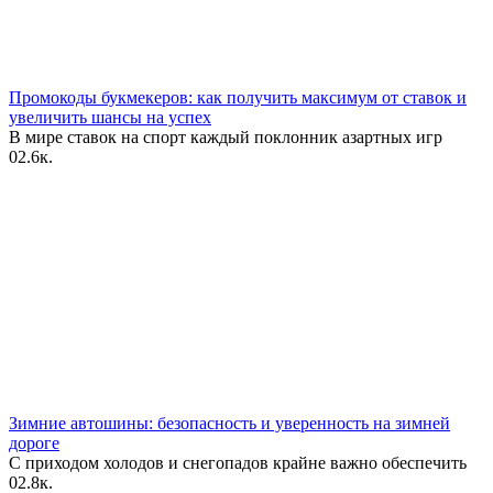
Промокоды букмекеров: как получить максимум от ставок и
увеличить шансы на успех
В мире ставок на спорт каждый поклонник азартных игр
0
2.6к.
Зимние автошины: безопасность и уверенность на зимней
дороге
С приходом холодов и снегопадов крайне важно обеспечить
0
2.8к.