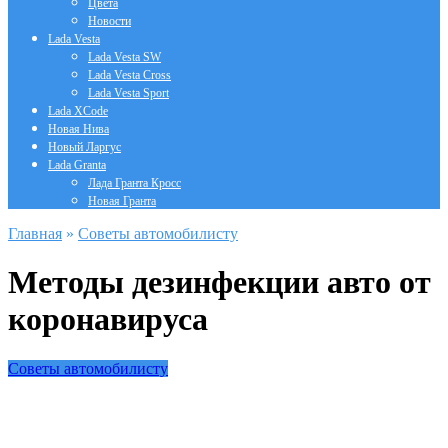
Цвета
Новости
Lada Vesta
Lada Vesta SW
Lada Vesta Cross
Lada Vesta Sport
Lada XCode
Новая Нива
Новый Ларгус
Lada Granta
Лада Гранта Кросс
Новая Гранта
Главная
»
Советы автомобилисту
Методы дезинфекции авто от
коронавируса
Советы автомобилисту