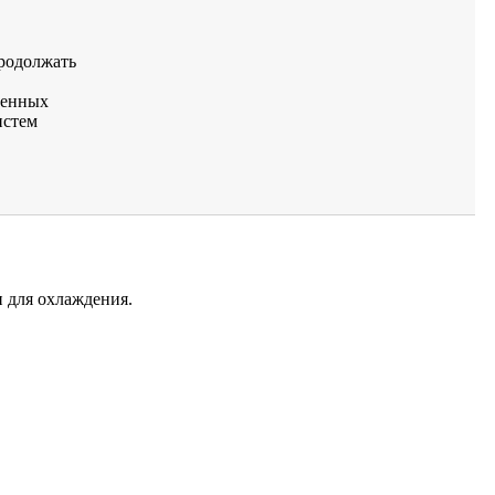
продолжать
менных
истем
 для охлаждения.