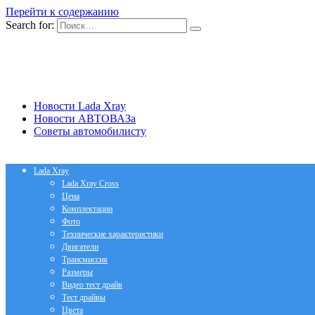
Перейти к содержанию
Search for:
Новости Lada Xray
Новости АВТОВАЗа
Советы автомобилисту
Lada Xray
Lada Xray Cross
Цена
Комплектации
Фото
Технические характеристики
Двигатели
Трансмиссия
Размеры
Видео тест драйв
Тест драйвы
Цвета