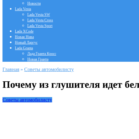
Новости
Lada Vesta
Lada Vesta SW
Lada Vesta Cross
Lada Vesta Sport
Lada XCode
Новая Нива
Новый Ларгус
Lada Granta
Лада Гранта Кросс
Новая Гранта
Главная
»
Советы автомобилисту
Почему из глушителя идет б
Советы автомобилисту