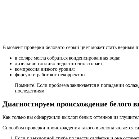
В момент проверки беловато-серый цвет может стать верным пр
в соляре могла собраться конденсированная вода;
дизельное топливо недостаточно сгорает;
компрессия низкого уровня;
форсунки работают некорректно.
Помните! Если проблема заключается в попадании охлажд
последствиям.
Диагностируем происхождение белого 
Как только вы обнаружили выхлоп белых оттенков из глушителя
Способом проверки происхождения такого выхлопа является са
Если к выхлопной трубе поднести салфетку и она останетс