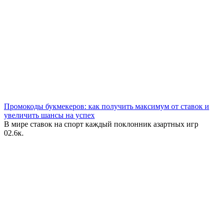
Промокоды букмекеров: как получить максимум от ставок и
увеличить шансы на успех
В мире ставок на спорт каждый поклонник азартных игр
0
2.6к.