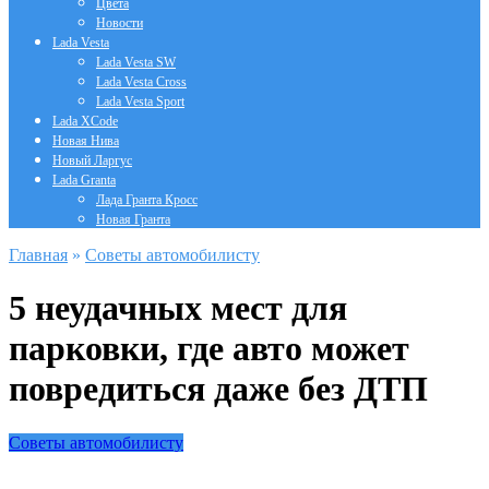
Цвета
Новости
Lada Vesta
Lada Vesta SW
Lada Vesta Cross
Lada Vesta Sport
Lada XCode
Новая Нива
Новый Ларгус
Lada Granta
Лада Гранта Кросс
Новая Гранта
Главная
»
Советы автомобилисту
5 неудачных мест для
парковки, где авто может
повредиться даже без ДТП
Советы автомобилисту