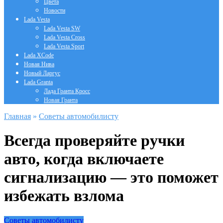
Цвета
Новости
Lada Vesta
Lada Vesta SW
Lada Vesta Cross
Lada Vesta Sport
Lada XCode
Новая Нива
Новый Ларгус
Lada Granta
Лада Гранта Кросс
Новая Гранта
Главная
»
Советы автомобилисту
Всегда проверяйте ручки
авто, когда включаете
сигнализацию — это поможет
избежать взлома
Советы автомобилисту