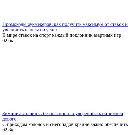
Промокоды букмекеров: как получить максимум от ставок и
увеличить шансы на успех
В мире ставок на спорт каждый поклонник азартных игр
0
2.6к.
Зимние автошины: безопасность и уверенность на зимней
дороге
С приходом холодов и снегопадов крайне важно обеспечить
0
2.8к.