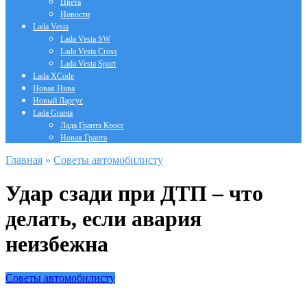
Цвета
Новости
Lada Vesta
Lada Vesta SW
Lada Vesta Cross
Lada Vesta Sport
Lada XCode
Новая Нива
Новый Ларгус
Lada Granta
Лада Гранта Кросс
Новая Гранта
Главная
»
Советы автомобилисту
Удар сзади при ДТП – что
делать, если авария
неизбежна
Советы автомобилисту